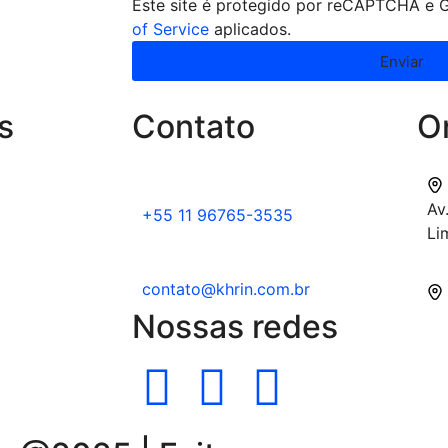
Este site é protegido por reCAPTCHA e
of Service
aplicados.
Enviar
s
Contato
O
Av
+55 11 96765-3535
Li
contato@khrin.com.br
Nossas redes