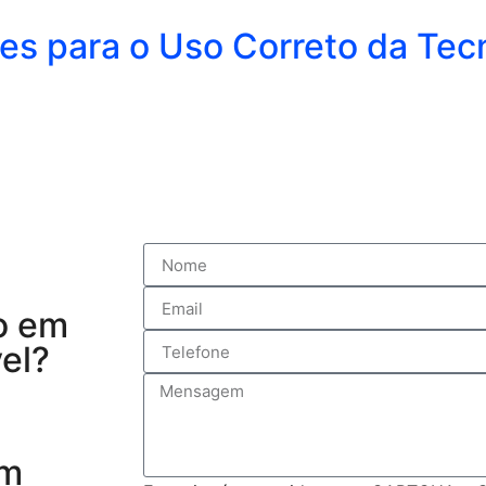
s para o Uso Correto da Tecn
o em
el?
em