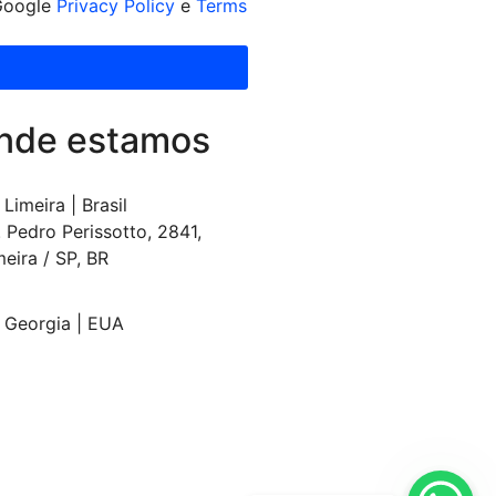
 Google
Privacy Policy
e
Terms
nde estamos
Limeira | Brasil
. Pedro Perissotto, 2841,
meira / SP, BR
Georgia | EUA