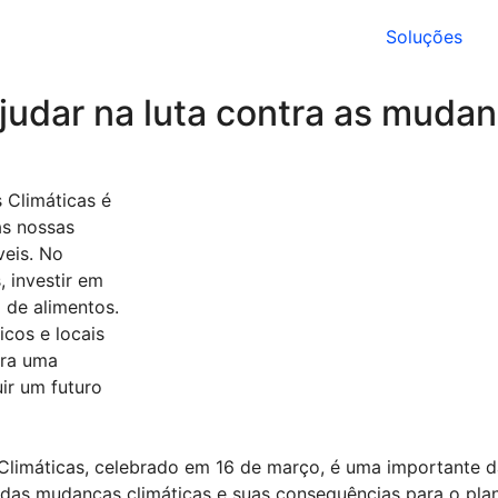
Soluções
udar na luta contra as mudan
 Climáticas é
as nossas
veis. No
 investir em
o de alimentos.
cos e locais
ara uma
uir um futuro
Climáticas, celebrado em 16 de março, é uma importante 
 das mudanças climáticas e suas consequências para o plan