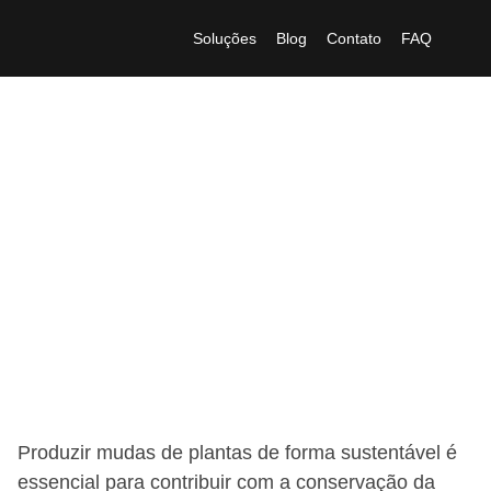
Soluções
Blog
Contato
FAQ
O Biopot ajuda a
produzir mudas de
plantas e contribui
para a conservação da
biodiversidade
Produzir mudas de plantas de forma sustentável é
essencial para contribuir com a conservação da